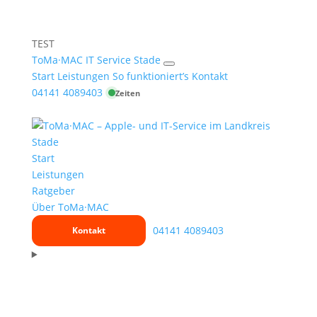
TEST
ToMa
·
MAC
IT Service Stade
Menü
Start
Leistungen
So funktioniert’s
Kontakt
öffnen
04141
4089403
Start
Leistungen
Ratgeber
Über ToMa·MAC
04141
4089403
Kontakt